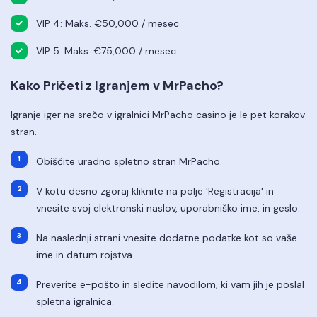
VIP 4: Maks. €50,000 / mesec
VIP 5: Maks. €75,000 / mesec
Kako Pričeti z Igranjem v MrPacho?
Igranje iger na srečo v igralnici MrPacho casino je le pet korakov
stran.
Obiščite uradno spletno stran MrPacho.
V kotu desno zgoraj kliknite na polje 'Registracija' in
vnesite svoj elektronski naslov, uporabniško ime, in geslo.
Na naslednji strani vnesite dodatne podatke kot so vaše
ime in datum rojstva.
Preverite e-pošto in sledite navodilom, ki vam jih je poslal
spletna igralnica.