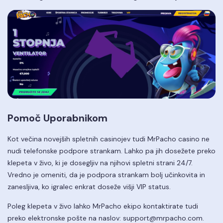
Pomoč Uporabnikom
Kot večina novejših spletnih casinojev tudi MrPacho casino ne
nudi telefonske podpore strankam. Lahko pa jih dosežete preko
klepeta v živo, ki je dosegljiv na njihovi spletni strani 24/7.
Vredno je omeniti, da je podpora strankam bolj učinkovita in
zanesljiva, ko igralec enkrat doseže višji VIP status.
Poleg klepeta v živo lahko MrPacho ekipo kontaktirate tudi
preko elektronske pošte na naslov:
support@mrpacho.com
.