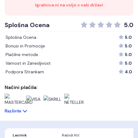
Igralnica ni na voljo v vaši državi
Splošna Ocena
5.0
rating
5
Splošna Ocena
5.0
Bonusi in Promocije
5.0
Plačilne metode
5.0
Varnost in Zanesljivost
5.0
Podpora Strankam
4.0
Načini plačila:
Razširite
Lastnik
Rabidi N.V.