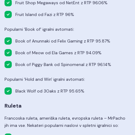
Fruit Shop Megaways od NetEnt z RTP 96.06%
Fruit Island od Fazi z RTP 96%
Popularni 'Book of' igralni avtomati:
Book of Anunnaki od Felix Gaming z RTP 95.87%
Book of Meow od Ela Games z RTP 94.09%
Book of Piggy Bank od Spinomenal z RTP 96.14%
Popularni 'Hold and Win' igralni avtomati:
Black Wolf od 3Oaks z RTP 95.65%
Ruleta
Francoska ruleta, ameriška ruleta, evropska ruleta – MrPacho
jih ima vse. Nekateri popularni naslovi v spletni igralnici so: