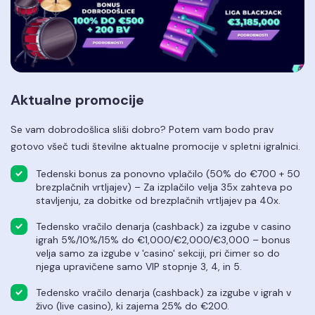
Aktualne promocije
Se vam dobrodošlica sliši dobro? Potem vam bodo prav
gotovo všeč tudi številne aktualne promocije v spletni igralnici.
Tedenski bonus za ponovno vplačilo (50% do €700 + 50
brezplačnih vrtljajev) – Za izplačilo velja 35x zahteva po
stavljenju, za dobitke od brezplačnih vrtljajev pa 40x.
Tedensko vračilo denarja (cashback) za izgube v casino
igrah 5%/10%/15% do €1,000/€2,000/€3,000 – bonus
velja samo za izgube v 'casino' sekciji, pri čimer so do
njega upravičene samo VIP stopnje 3, 4, in 5.
Tedensko vračilo denarja (cashback) za izgube v igrah v
živo (live casino), ki zajema 25% do €200.