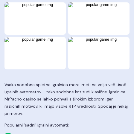
Vsaka sodobna spletna igralnica mora imeti na voljo več tisoč
igralnih avtomatov – tako sodobne kot tudi klasične. Igralnica
MrPacho casino se lahko pohvali s širokim izborom iger
različnih motivov, ki imajo visoke RTP vrednosti. Spodaj je nekaj
primerov.
Popularni 'sadni' igralni avtomati: