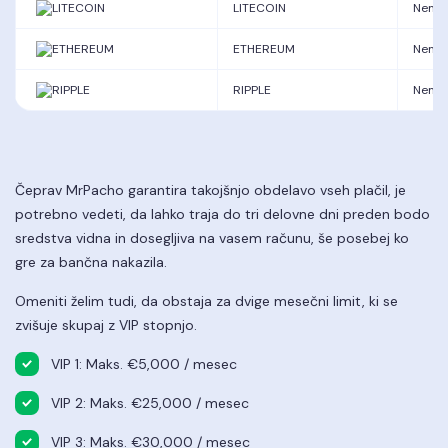
LITECOIN
Nemu
ETHEREUM
Nemu
RIPPLE
Nemu
Čeprav MrPacho garantira takojšnjo obdelavo vseh plačil, je
potrebno vedeti, da lahko traja do tri delovne dni preden bodo
sredstva vidna in dosegljiva na vasem računu, še posebej ko
gre za bančna nakazila.
Omeniti želim tudi, da obstaja za dvige mesečni limit, ki se
zvišuje skupaj z VIP stopnjo.
VIP 1: Maks. €5,000 / mesec
VIP 2: Maks. €25,000 / mesec
VIP 3: Maks. €30,000 / mesec