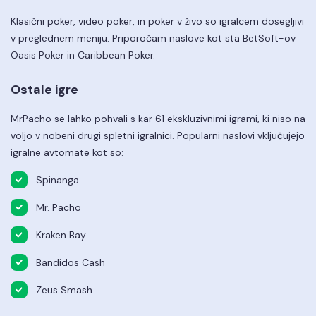
Klasični poker, video poker, in poker v živo so igralcem dosegljivi
v preglednem meniju. Priporočam naslove kot sta BetSoft-ov
Oasis Poker in Caribbean Poker.
Ostale igre
MrPacho se lahko pohvali s kar 61 ekskluzivnimi igrami, ki niso na
voljo v nobeni drugi spletni igralnici. Popularni naslovi vključujejo
igralne avtomate kot so:
Spinanga
Mr. Pacho
Kraken Bay
Bandidos Cash
Zeus Smash