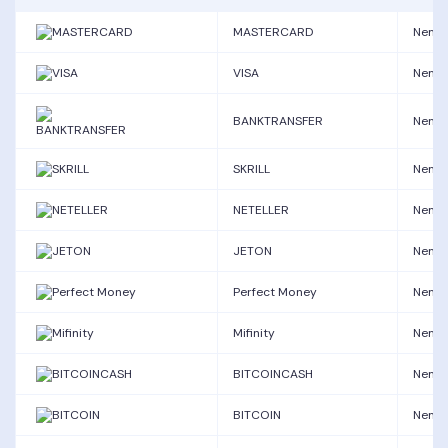
MASTERCARD
Nemu
VISA
Nemu
BANKTRANSFER
Nemu
SKRILL
Nemu
NETELLER
Nemu
JETON
Nemu
Perfect Money
Nemu
Mifinity
Nemu
BITCOINCASH
Nemu
BITCOIN
Nemu