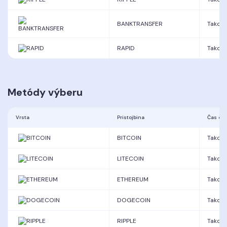
BANKTRANSFER
Takojš
RAPID
Takojš
Metódy výberu
Vrsta
Pristojbina
Čas ob
BITCOIN
Takojš
LITECOIN
Takojš
ETHEREUM
Takojš
DOGECOIN
Takojš
RIPPLE
Takojš