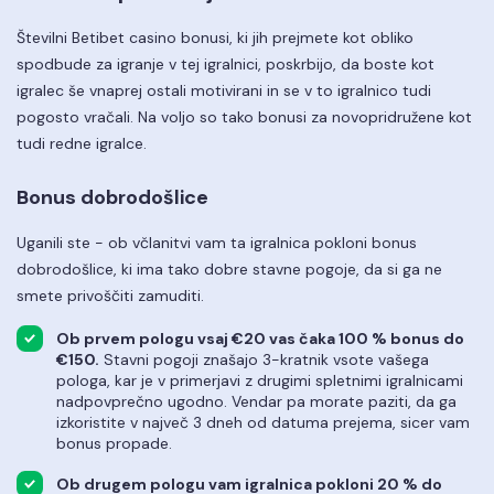
Številni Betibet casino bonusi, ki jih prejmete kot obliko
spodbude za igranje v tej igralnici, poskrbijo, da boste kot
igralec še vnaprej ostali motivirani in se v to igralnico tudi
pogosto vračali. Na voljo so tako bonusi za novopridružene kot
tudi redne igralce.
Bonus dobrodošlice
Uganili ste - ob včlanitvi vam ta igralnica pokloni bonus
dobrodošlice, ki ima tako dobre stavne pogoje, da si ga ne
smete privoščiti zamuditi.
Ob prvem pologu vsaj €20 vas čaka 100 % bonus do
€150.
Stavni pogoji znašajo 3-kratnik vsote vašega
pologa, kar je v primerjavi z drugimi spletnimi igralnicami
nadpovprečno ugodno. Vendar pa morate paziti, da ga
izkoristite v največ 3 dneh od datuma prejema, sicer vam
bonus propade.
Ob drugem pologu vam igralnica pokloni 20 % do