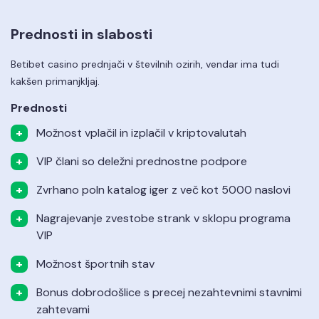
Prednosti in slabosti
Betibet casino prednjači v številnih ozirih, vendar ima tudi
kakšen primanjkljaj.
Prednosti
Možnost vplačil in izplačil v kriptovalutah
VIP člani so deležni prednostne podpore
Zvrhano poln katalog iger z več kot 5000 naslovi
Nagrajevanje zvestobe strank v sklopu programa
VIP
Možnost športnih stav
Bonus dobrodošlice s precej nezahtevnimi stavnimi
zahtevami