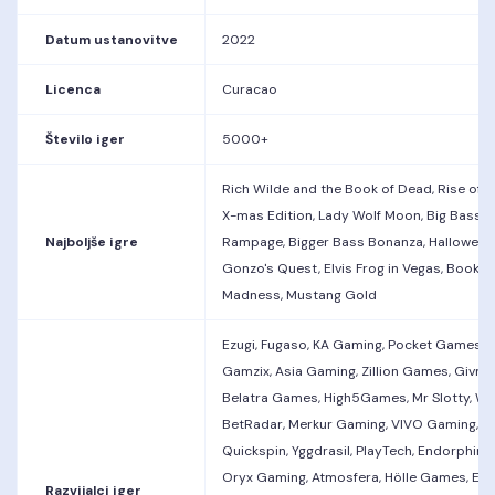
Datum ustanovitve
2022
Licenca
Curacao
Število iger
5000+
Rich Wilde and the Book of Dead, Rise of O
X-mas Edition, Lady Wolf Moon, Big Bass B
Najboljše igre
Rampage, Bigger Bass Bonanza, Halloween F
Gonzo's Quest, Elvis Frog in Vegas, Book 
Madness, Mustang Gold
Ezugi, Fugaso, KA Gaming, Pocket Games S
Gamzix, Asia Gaming, Zillion Games, Givm
Belatra Games, High5Games, Mr Slotty, Waz
BetRadar, Merkur Gaming, VIVO Gaming, No
Quickspin, Yggdrasil, PlayTech, Endorphina
Oryx Gaming, Atmosfera, Hölle Games, EGT 
Razvijalci iger