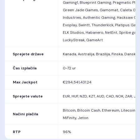
Gaming1, Blueprint Gaming, Pragmatic Pla
Green Jade Games, Gamomat, Caleta Gami
Industries, Authentic Gaming, Hacksaw Ga
Evoplay, Swintt, Thunderkick, Platipus Gam
ELK Studios, Habanero, NetEnt, Spribe gami
LuckyStreak, GameArt
Sprejete države
Kanada, Avstralija, Brazilija, Finska, Danska,
Čas izplačila
0-72 ur
Max Jackpot
€294,541,431.24
Sprejete valute
EUR, HUF, NZD, KZT, AUD, CAD, NOK, ZAR, JPY
Bitcoin, Bitcoin Cash, Ethereum, Litecoin, Do
Načini plačila
MiFinity, Jeton
RTP
96%