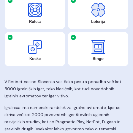
Ruleta
Loterija
Kocke
Bingo
V Betibet casino Slovenija vas čaka pestra ponudba več kot
5000 igralniških iger, tako klasičnih, kot tudi novodobnih
igralnih avtomatov ter iger v živo.
Igralnica ima namenski razdelek za igralne avtomate, kjer se
skriva več kot 2000 prvovrstnih iger številnih uglednih
razvijalskih studiev, kot so Pragmatic Play, NetEnt, Fugaso in
številnih drugih. Vsekakor lahko govorimo tako o tematski