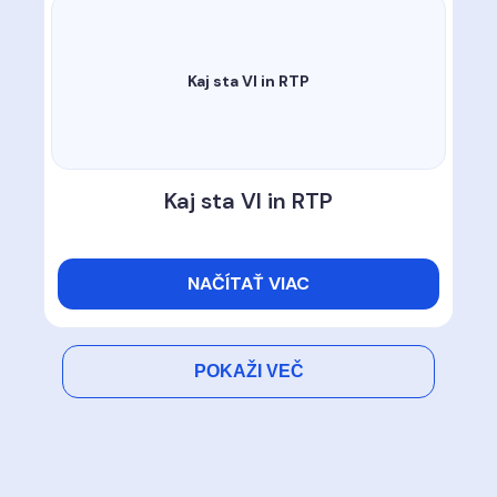
Kaj sta VI in RTP
Kaj sta VI in RTP
NAČÍTAŤ VIAC
POKAŽI VEČ