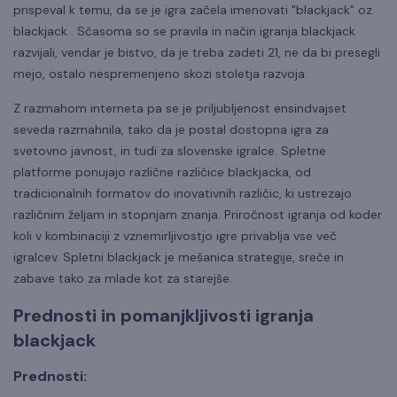
prispeval k temu, da se je igra začela imenovati "blackjack" oz.
blackjack . Sčasoma so se pravila in način igranja blackjack
razvijali, vendar je bistvo, da je treba zadeti 21, ne da bi presegli
mejo, ostalo nespremenjeno skozi stoletja razvoja.
Z razmahom interneta pa se je priljubljenost ensindvajset
seveda razmahnila, tako da je postal dostopna igra za
svetovno javnost, in tudi za slovenske igralce. Spletne
platforme ponujajo različne različice blackjacka, od
tradicionalnih formatov do inovativnih različic, ki ustrezajo
različnim željam in stopnjam znanja. Priročnost igranja od koder
koli v kombinaciji z vznemirljivostjo igre privablja vse več
igralcev. Spletni blackjack je mešanica strategije, sreče in
zabave tako za mlade kot za starejše.
Prednosti in pomanjkljivosti igranja
blackjack
Prednosti: