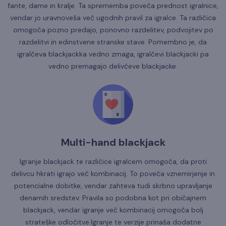
fante, dame in kralje. Ta sprememba poveča prednost igralnice,
vendar jo uravnoveša več ugodnih pravil za igralce. Ta različica
omogoča pozno predajo, ponovno razdelitev, podvojitev po
razdelitvi in edinstvene stranske stave. Pomembno je, da
igralčeva blackjackka vedno zmaga, igralčevi blackjacki pa
vedno premagajo delivčeve blackjacke.
Multi-hand blackjack
Igranje blackjack te različice igralcem omogoča, da proti
delivcu hkrati igrajo več kombinacij. To poveča vznemirjenje in
potencialne dobitke, vendar zahteva tudi skrbno upravljanje
denarnih sredstev. Pravila so podobna kot pri običajnem
blackjack, vendar igranje več kombinacij omogoča bolj
strateške odločitve.Igranje te verzije prinaša dodatne