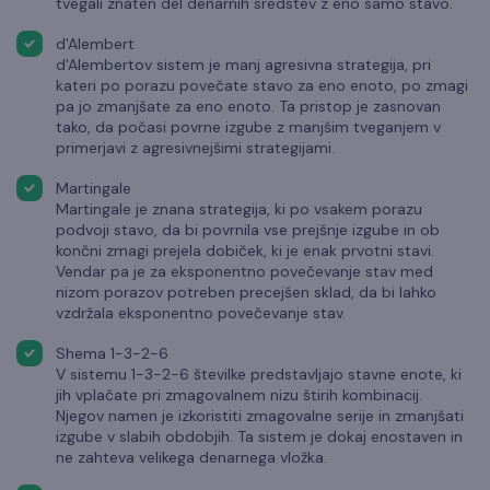
tvegali znaten del denarnih sredstev z eno samo stavo.
d'Alembert
d'Alembertov sistem je manj agresivna strategija, pri
kateri po porazu povečate stavo za eno enoto, po zmagi
pa jo zmanjšate za eno enoto. Ta pristop je zasnovan
tako, da počasi povrne izgube z manjšim tveganjem v
primerjavi z agresivnejšimi strategijami.
Martingale
Martingale je znana strategija, ki po vsakem porazu
podvoji stavo, da bi povrnila vse prejšnje izgube in ob
končni zmagi prejela dobiček, ki je enak prvotni stavi.
Vendar pa je za eksponentno povečevanje stav med
nizom porazov potreben precejšen sklad, da bi lahko
vzdržala eksponentno povečevanje stav.
Shema 1-3-2-6
V sistemu 1-3-2-6 številke predstavljajo stavne enote, ki
jih vplačate pri zmagovalnem nizu štirih kombinacij.
Njegov namen je izkoristiti zmagovalne serije in zmanjšati
izgube v slabih obdobjih. Ta sistem je dokaj enostaven in
ne zahteva velikega denarnega vložka.