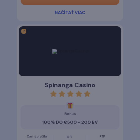
NAČÍTAŤ VIAC
Spinanga Casino
rating
5
Bonus
100% DO €500 + 200 BV
Čas izplačila
Igre
RTP