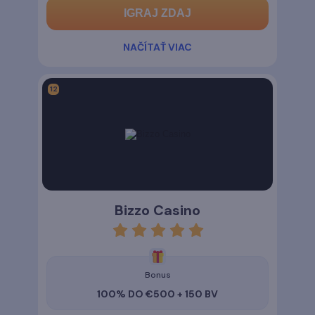
IGRAJ ZDAJ
NAČÍTAŤ VIAC
Bizzo Casino
rating
5
Bonus
100% DO €500 + 150 BV