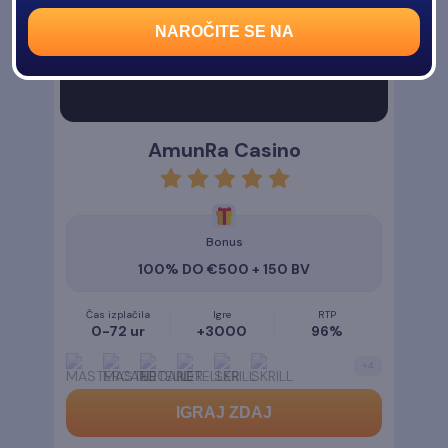
NAROČITE SE NA
AmunRa Casino
rating
5
Bonus
100% DO €500 + 150 BV
Čas izplačila
Igre
RTP
0-72 ur
+3000
96%
+
4
IGRAJ ZDAJ