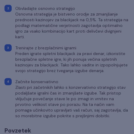
Obvladajte osnovno strategijo
Osnovna strategija je bistveno orodje za zmanjšanje
prednosti kazinojev za blackjack na 0,5%. Ta strategija na
podlagi matematične verjetnosti zagotavlja optimalno
igro za vsako kombinacijo kart proti delivčevi dvignjeni
karti.
Trenirajte z brezplačnimi igrami
Preden igrate spletni blackjack za pravi denar, izkoristite
brezplačne spletne igre, ki jih ponuja večina spletnih
kazinojev za blackjack. Tako lahko vadite in izpopolnjujete
svojo strategijo brez tveganja izgube denarja.
Začnite konservativno
Zlasti pri začetnikih lahko s konzervativno strategijo stav
podaljšate igralni čas in zmanjšate izgube. Tak pristop
vključuje povečanje stave le po zmagi in vrnitev na
prvotno velikost stave po porazu. Na ta način vam
pomaga učinkovito upravljati vaš račun, saj zagotavlja, da
so morebitne izgube pokrite s prejšnjimi dobitki.
Povzetek