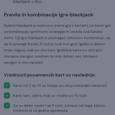
blackjack v živo
Pravila in kombinacije igre blackjack
Spletni blackjack je svetovno znana igra s kartami, pri kateri gre
za kombinacijo spretnosti, strategije in seveda tudi kančka
sreče. Cilj igre blackjack je premagati delivčevo kombinacijo, ne
da bi presegli število 21 (od tu tudi ime igre). Igralci in delivec
imajo najprej vsak po dve karti. Igralčeve karte so običajno
obrnjene navzgor, medtem ko ima delivec eno obrnjeno
navzgor in eno navzdol.
Vrednosti posamenzih kart so naslednje:
Karte od 2 do 10 se štejejo po dvoji nominalni vrednosti
Karte fant, dama, kralj so vredne po 10 točk
Asi so lahko vredni 1 ali 11 točk, odvisno od tega, katera
vrednost je za igralca ugodnejša