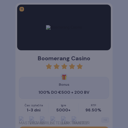
Boomerang Casino
rating
5
Bonus
100% DO €500 + 200 BV
Čas izplačila
Igre
RTP
1-3 dni
5000+
96.50%
+
4