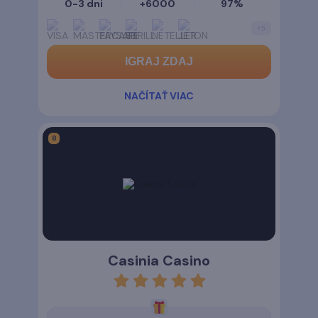
0-3 dni
+6000
97%
+
5
IGRAJ ZDAJ
NAČÍTAŤ VIAC
Casinia Casino
rating
5