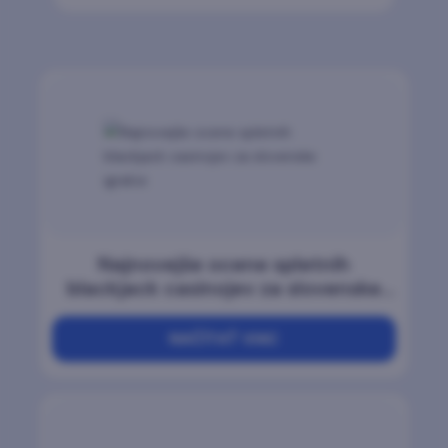
Najnovejše ocene spletnih
blackjack casinojev za slovenske
igralce
NAČÍTAŤ VIAC