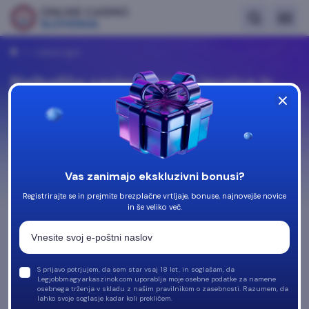
Casino Igre
Najboljše casino igre za igralce iz
Slovenije
Najboljše casino igre za igralce iz Slovenije
🔥
NAJBOLJE OCENJENA IGRALNICA
Vas zanimajo ekskluzivni bonusi?
Registrirajte se in prejmite brezplačne vrtljaje, bonuse, najnovejše novice
in še veliko več.
S prijavo potrjujem, da sem star vsaj 18 let, in soglašam, da
Legjobbmagyarkaszinok.com uporablja moje osebne podatke za namene
AmunRa Casino
osebnega trženja v skladu z našim pravilnikom o zasebnosti. Razumem, da
lahko svoje soglasje kadar koli prekličem.