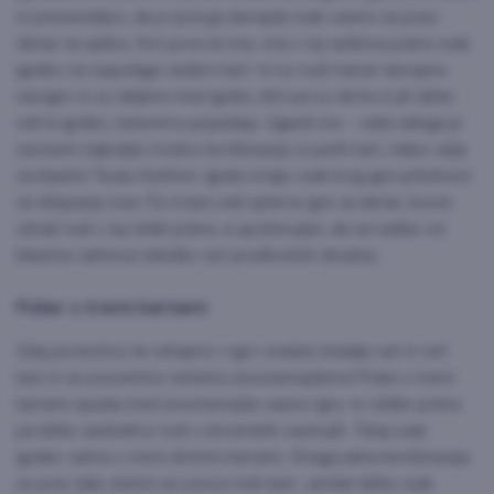
ni presenetljivo, da jo ponuja skorajda vsak casino za pravi
denar na spletu. Kot pove že ime, ima v tej različica pokra vsak
igralec na razpolago sedem kart; tri so tudi tokrat obrnjene
navzgor in so deljene med igralci, štiri pa so skrite in jih lahko
vidi le igralec, kateremu pripadajo. Uganili ste - vaša naloga je
sestaviti najboljšo možno kombinacijo iz petih kart, kakor velja
za klasični Texas Hold’em. Igralci imajo vsak krog igre priložnost
za sklepanje stav. Če imate radi spletne igre za denar, boste
uživali tudi v tej obliki pokra, a upoštevajte, da za razliko od
klasične zahteva nekoliko več predhodnih izkušenj.
Poker s tremi kartami
Zdaj pa končno že nehajmo v igro vnašati čedalje več in več
kart in se posvetimo nečemu enostavnejšemu! Poker s tremi
kartami spada med enostavnejše casino igre, to obliko pokra
pa lahko zasledimo tudi v slovenskih casinojih. Tukaj vsak
igralec začne s tremi skritimi kartami. Zmagovalna kombinacija
se prav tako določi na osnovi treh kart, vendar lahko vsak