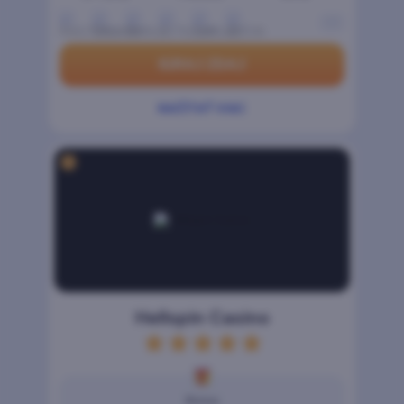
+
7
IGRAJ ZDAJ
NAČÍTAŤ VIAC
Hellspin Casino
rating
5
Bonus