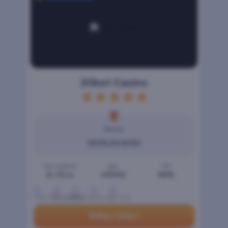
20bet Casino
rating
5
Bonus
100% DO €120
Čas izplačila
Igre
RTP
0-72 ur
+5000
96%
IGRAJ ZDAJ