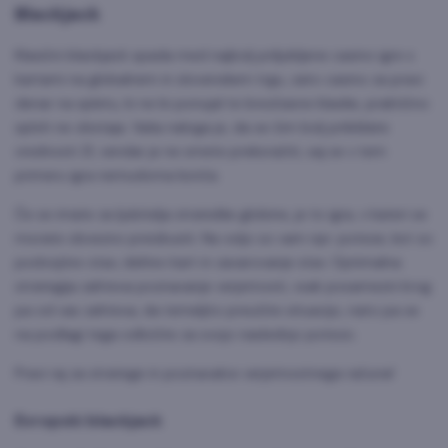
Blackjack
Klasični blackjack spada med najbolj priljubljene casino igre s
kartami na globalnem in slovenskem trgu, zato casino za pravi
denar na spletu, ki ne bi ponujal te brezčasne klasike, praktično
sploh ne obstaja. Vaša naloga je, da se čim bolj približate
vrednosti 21, vendar je ne smete prekoračiti, saj se v tem
primeru igra nemudoma konča.
Če se imate za ljubitelja strateške globine, je to igra, v kateri se
morate obvezno preizkusiti. Na voljo so vam npr. poteze, kot so
podvojitev stav, delitev kart in zavarovanje stav. Optimalna
strategija zahteva poznavanje verjetnosti, vsak posamezni krog
pa od vas zahteva, da temeljito preučite situacijo, nato pa se
na podlagi tega odločite za svojo naslednjo potezo.
Pravi raj za stratege in poznavalce verjetnostnega računa!
Evropski blackjack