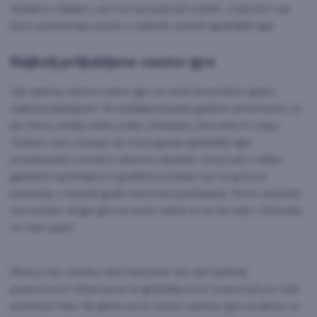
dodatno olajšam, sem za vas pripravil vodnik, v katerem vas
bom podrobneje poučil o različnih zvrsteh igralniških iger.
Najbolj priljubljene casino igre
Vas zanima, katere casino igre so med slovenskimi igralci
najbolj priljubljene? Ta medalja pripada igralnim avtomatom, ki
jim tesno sledijo video poker, blackjack, baccarat in craps.
Osebno sem mnenja, da mora igranje igralniških iger
posamezniku ustvariti celostno izkušnjo, torej tudi z vidika
glasbene spremljave in grafične podobe, kar so gotovo
področja, v katerih igralni avtomati prednjačijo. Pa ne razumite
me narobe; druge igre na srečo online, ki so na voljo v Sloveniji,
so tudi super!
Meni je npr. izredno všeč baccarat, ker sem ljubitelj
preprostosti, hkrati pa je ta igralniška zvrst znana tudi po nizki
prednosti hiše. Ne glede na to, katere spletne igre za denar se