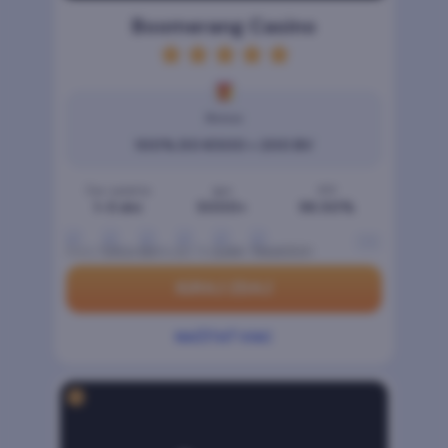
Boomerang Casino
rating
5
Bonus
100% DO €500 + 200 BV
Čas izplačila
Igre
RTP
1-3 dni
5000+
96.50%
+
4
IGRAJ ZDAJ
NAČÍTAŤ VIAC